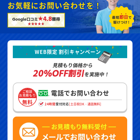
お気軽にお問い合わせを！
★4.8
Google口コミ
獲得
WEB限定 割引キャンペーン
見積もり価格から
20%OFF割引
を実施中！
電話でお問い合わせ
ご相談
お見積もり
無料
24時間
受付対応
[土日祝OK・通話無料]