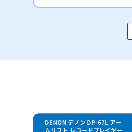
DENON デノン DP-67L アー
ムリフト レコードプレイヤー