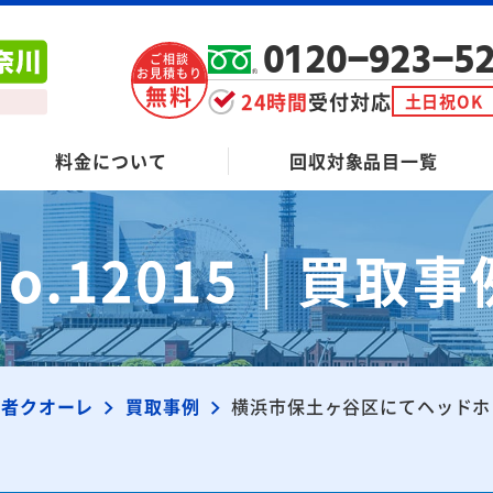
0120-923-5
ご相談
お見積もり
無料
24時間
受付対応
土日祝OK
料金について
回収対象品目一覧
No.12015｜買取事
業者クオーレ
買取事例
横浜市保土ヶ谷区にてヘッドホ