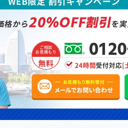
WEB限定 割引キャンペーン
20%OFF割引
価格から
を実
0120
ご相談
お見積もり
無料
24時間
受付対応
[