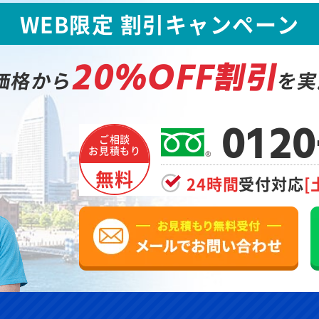
WEB限定 割引キャンペーン
20%OFF割引
価格から
を実
0120
ご相談
お見積もり
無料
24時間
受付対応
[