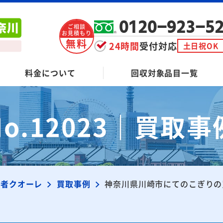
0120-923-5
ご相談
お見積もり
無料
24時間
受付対応
土日祝OK
料金について
回収対象品目一覧
No.12023｜買取事
業者クオーレ
買取事例
神奈川県川崎市にてのこぎりの