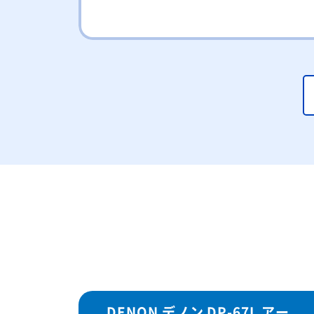
DENON デノン DP-67L アー