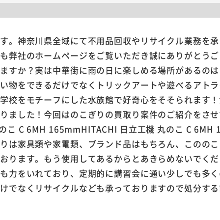
ます。神奈川県全域にて不用品回収やリサイクル業務を承
日も弊社のホームページをご覧いただき誠にありがとうご
れますか？実は中華街に雨の日に楽しめる場所があるのは
買い物をできるだけでなくトリックアートや遊べるアトラ
！学校をモチーフにした水族館で好奇心をそそられます！
ありました！今回はのこぎりの買取り案件のご紹介をさせ
HITACHI 日立工機 丸のこ C 6M
取りは家具類や家電類、ブランド品はもちろん、こののこ
ております。もう使用してあるからとあきらめないでくだ
にも力をいれており、定期的に講習会に通い少しでも多く
だけでなくリサイクルなども承っておりますので処分する