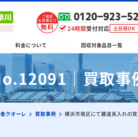
0120-923-5
ご相談
お見積もり
無料
24時間
受付対応
土日祝OK
料金について
回収対象品目一覧
No.12091｜買取事
業者クオーレ
買取事例
横浜市南区にて腰道具入れの買