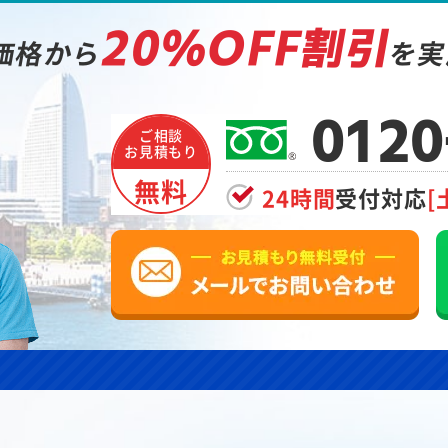
20%OFF割引
価格から
を実
0120
ご相談
お見積もり
無料
24時間
受付対応
[