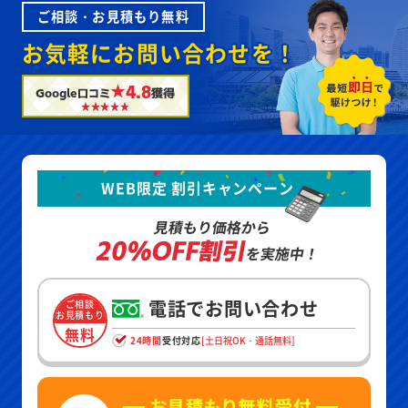
ご相談・お見積もり無料
お気軽にお問い合わせを！
★4.8
Google口コミ
獲得
WEB限定 割引キャンペーン
見積もり価格から
20%OFF割引
を実施中！
電話でお問い合わせ
ご相談
お見積もり
無料
24時間
受付対応
[土日祝OK・通話無料]