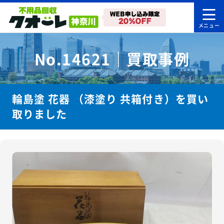
No.14621｜買取事例
輪島塗 花器 （漆塗り 共箱付き）を買い
取りました