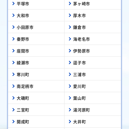
平塚市
茅ヶ崎市
大和市
厚木市
小田原市
鎌倉市
秦野市
海老名市
座間市
伊勢原市
綾瀬市
逗子市
寒川町
三浦市
南足柄市
愛川町
大磯町
葉山町
二宮町
湯河原町
開成町
大井町